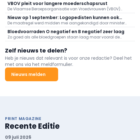
VBOV pleit voor langere moederschapsrust
aanleiding van de bosbranden in het zuiden van Europa.
De Vlaamse Beroepsorganisatie van Vroedvrouwen (VBOV)
vraagt de federale overheid om de moederschapsrust uit te
Nieuw op 1 september: Logopedisten kunnen ook
breiden tot minstens zes maanden na de bevalling.
De maatregel werd midden mei aangekondigd door minister
videoconsultaties aanbieden
van Volksgezondheid Frank Vandenbroucke (Vooruit).
Bloedvoorraden O negatief en B negatief zeer laag
Zo goed als alle bloedgroepen staan laag maar vooral de
voorraden aan O negatief en B negatief baren zorgen.
Zelf nieuws te delen?
Heb je nieuws dat relevant is voor onze redactie? Deel het
met ons via het meldformulier.
Nieuws melden
PRINT MAGAZINE
Recente Editie
09 juli 2026