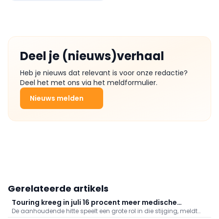
Deel je (nieuws)verhaal
Heb je nieuws dat relevant is voor onze redactie?
Deel het met ons via het meldformulier.
Nieuws melden
Gerelateerde artikels
Touring kreeg in juli 16 procent meer medische
De aanhoudende hitte speelt een grote rol in die stijging, meldt
dossiers binnen: "Hitte speelt grote rol"
Touring. Er kwamen daarnaast veel oproepen binnen naar