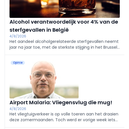
Alcohol verantwoordelijk voor 4% van de
sterfgevallen in België
4/8/2026
Het aandeel alcoholgerelateerde sterfgevallen neemt
jaar na jaar toe, met de sterkste stijging in het Brussels
Hoofdstedelijk Gewest, blijkt uit de recentste cijfers
van Sciensano.
Opinie
Airport Malaria: Vliegensvlug die mug!
4/8/2026
Het vliegtuigverkeer is op volle toeren aan het draaien
deze zomermaanden. Toch werd er vorige week iets
gerapporteerd dat slechts weinig beschreven is,