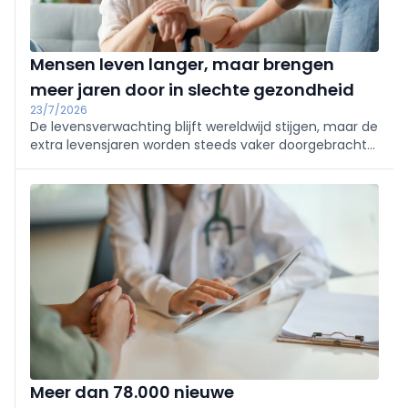
Mensen leven langer, maar brengen
meer jaren door in slechte gezondheid
23/7/2026
De levensverwachting blijft wereldwijd stijgen, maar de
extra levensjaren worden steeds vaker doorgebracht
met ziekte of een beperking. Volgens de onderzoekers
moeten gezondheidszorgsystemen zich daarom niet
alleen richten op een langere levensduur, maar ook op
een langere periode in goede gezondheid.
Meer dan 78.000 nieuwe