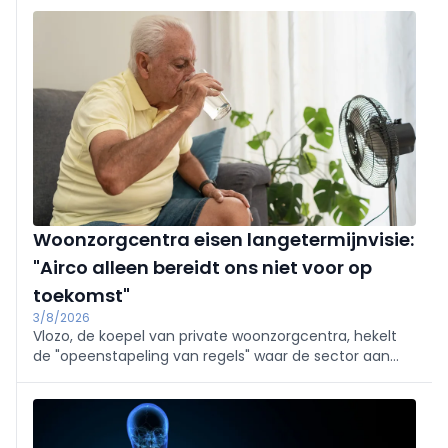
namelijk ‘Airport Malaria’ (Aviation Direct, 2026).
Woonzorgcentra eisen langetermijnvisie:
"Airco alleen bereidt ons niet voor op
toekomst"
3/8/2026
Vlozo, de koepel van private woonzorgcentra, hekelt
de "opeenstapeling van regels" waar de sector aan
moet voldoen. Daarom pleit ze maandag samen met
de Franstalige tegenhanger Femarbel voor een
modernisering van de erkennings- en
investeringskaders.