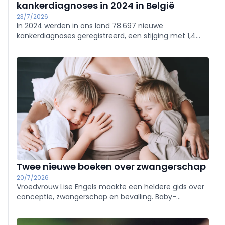
kankerdiagnoses in 2024 in België
23/7/2026
In 2024 werden in ons land 78.697 nieuwe
kankerdiagnoses geregistreerd, een stijging met 1,4
procent in vergelijking met het jaar ervoor. Dat blijkt uit
cijfers van Stichting Kankerregister.
Twee nieuwe boeken over zwangerschap
20/7/2026
Vroedvrouw Lise Engels maakte een heldere gids over
conceptie, zwangerschap en bevalling. Baby-
osteopaat Anja Caers duidt vroegkinderlijk gedrag
vanuit een holistische en osteopathische benadering.