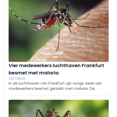
Vier medewerkers luchthaven Frankfurt
besmet met malaria
20/7/2026
In de luchthaven van Frankfurt zijn vorige week vier
medewerkers besmet geraakt met malaria. De
tropische ziekte zou zijn overgedragen door een mug
die in het vliegtuig was meegereisd. Dat heeft een
woordvoerder van de luchthaven gemeld.