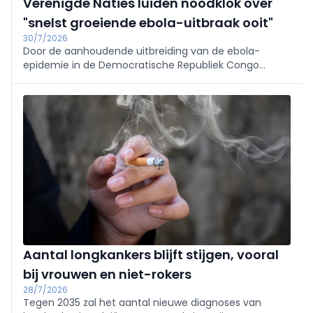
Verenigde Naties luiden noodklok over
"snelst groeiende ebola-uitbraak ooit"
30/7/2026
Door de aanhoudende uitbreiding van de ebola-
epidemie in de Democratische Republiek Congo
(DRC) roepen experts van de Verenigde Naties op tot
een grootschalige opschaling van de hulpverlening.
Aantal longkankers blijft stijgen, vooral
bij vrouwen en niet-rokers
28/7/2026
Tegen 2035 zal het aantal nieuwe diagnoses van