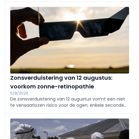
grondslag liggen aan programma’s voor
borstkankerscreening.
Zonsverduistering van 12 augustus:
voorkom zonne-retinopathie
5/8/2026
De zonsverduistering van 12 augustus vormt een niet
te verwaarlozen risico voor de ogen: enkele seconden
rechtstreeks kijken kan namelijk al voldoende zijn om
een zonne-retinopathie, of „eclipsretinopathie”, te
veroorzaken.