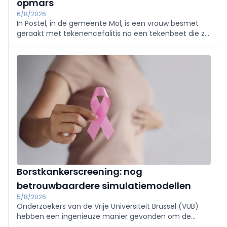
opmars
6/8/2026
In Postel, in de gemeente Mol, is een vrouw besmet
geraakt met tekenencefalitis na een tekenbeet die ze
opliep in de regio. Dat meldt RTV en het Agentschap
Zorg bevestigt het nieuws.
Borstkankerscreening: nog
betrouwbaardere simulatiemodellen
5/8/2026
Onderzoekers van de Vrije Universiteit Brussel (VUB)
hebben een ingenieuze manier gevonden om de
computerberekeningen te verbeteren die ten