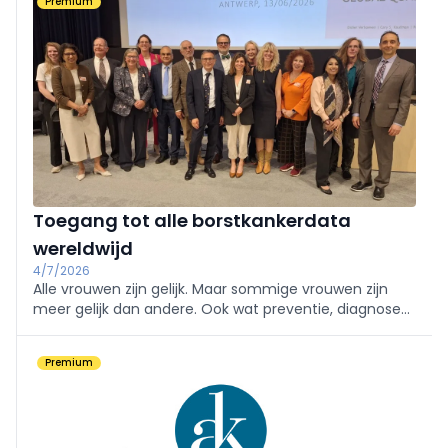
Premium
zetten op een rij wat van artsen wordt verwacht.
Toegang tot alle borstkankerdata
wereldwijd
4/7/2026
Alle vrouwen zijn gelijk. Maar sommige vrouwen zijn
meer gelijk dan andere. Ook wat preventie, diagnose
en behandeling van borstkanker betreft.
Premium