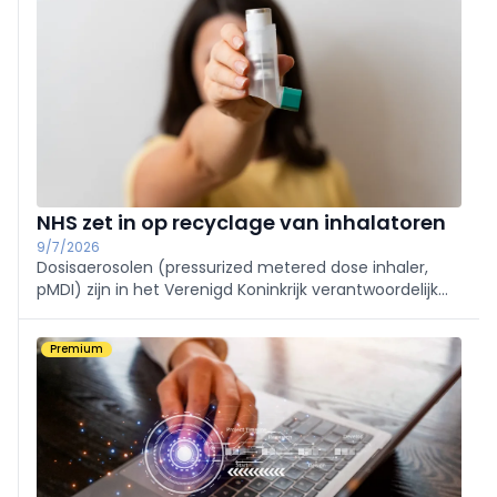
NHS zet in op recyclage van inhalatoren
9/7/2026
Dosisaerosolen (pressurized metered dose inhaler,
pMDI) zijn in het Verenigd Koninkrijk verantwoordelijk
voor ongeveer 3% van de koolstofvoetafdruk van de
NHS. De NHS is naarstig op zoek naar manieren om dit
Premium
ecologische probleem aan te pakken.