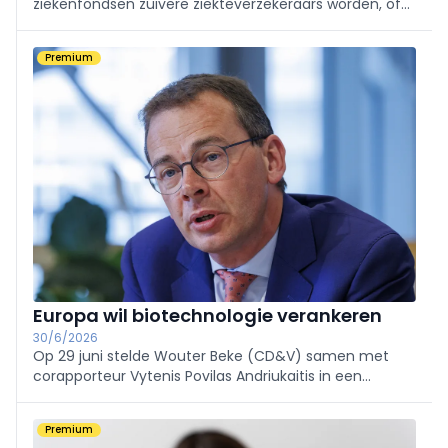
ziekenfondsen zuivere ziekteverzekeraars worden, of
controle-instanties? Tijdens het UBPS-debat op 15 juni
werden veel ideeën geopperd, maar was er weinig
Premium
ruimte voor consensus.
Europa wil biotechnologie verankeren
30/6/2026
Op 29 juni stelde Wouter Beke (CD&V) samen met
corapporteur Vytenis Povilas Andriukaitis in een
gemeenschappelijke commissie Volksgezondheid en
Industrie het ontwerprapport over de Biotech Act voor.
Premium