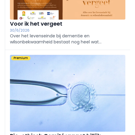
Voor ik het vergeet
30/6/2026
Over het levenseinde bij dementie en
wilsonbekwaamheid bestaat nog heel wat
onduidelijkheid. Daar wil Wim Distelmans verandering
in brengen met een nieuwe, herziene editie van 'Voor
Premium
ik het vergeet.'