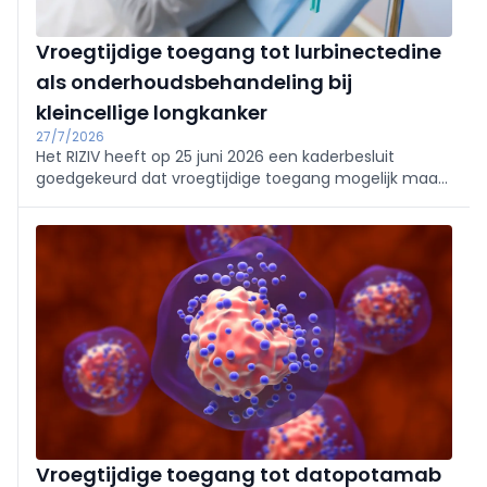
Vroegtijdige toegang tot lurbinectedine
als onderhoudsbehandeling bij
kleincellige longkanker
27/7/2026
Het RIZIV heeft op 25 juni 2026 een kaderbesluit
goedgekeurd dat vroegtijdige toegang mogelijk maakt
tot lurbinectedine, op de markt gebracht onder de
naam Zepzelca, bij kleincellige longkanker in een
vergevorderd stadium. Het geneesmiddel komt in
aanmerking voor een tijdelijke vergoeding wanneer
het in combinatie met atezolizumab wordt gebruikt
als onderhoudsbehandeling bij volwassen patiënten bij
wie de ziekte niet is verergerd na een eerstelijns-
inductiebehandeling.
Vroegtijdige toegang tot datopotamab