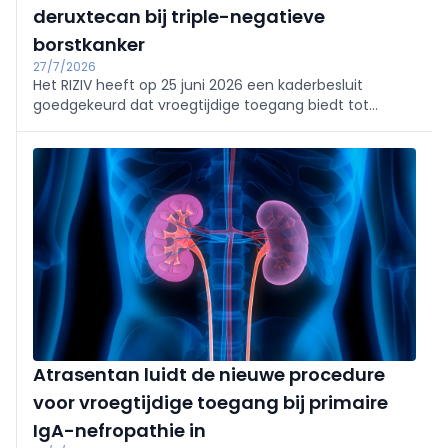
deruxtecan bij triple-negatieve
borstkanker
27/7/2026
Het RIZIV heeft op 25 juni 2026 een kaderbesluit
goedgekeurd dat vroegtijdige toegang biedt tot
datopotamab deruxtecan (op de markt gebracht
onder de naam Datroway door Daiichi Sankyo en
AstraZeneca) voor een specifieke indicatie van triple-
negatieve borstkanker. De behandeling kan tijdelijk
worden toegepast bij bepaalde volwassen patiënten
met een niet-reseceerbare of gemetastaseerde
ziekte die geen PD-1- of PD-L1-remmer kunnen krijgen.
Atrasentan luidt de nieuwe procedure
voor vroegtijdige toegang bij primaire
IgA-nefropathie in