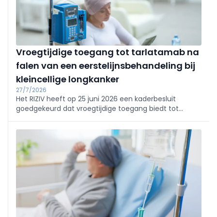
Vroegtijdige toegang tot tarlatamab na
falen van een eerstelijnsbehandeling bij
kleincellige longkanker
27/7/2026
Het RIZIV heeft op 25 juni 2026 een kaderbesluit
goedgekeurd dat vroegtijdige toegang biedt tot
tarlatamab, dat onder de naam Imdylltra op de markt
wordt gebracht, voor bepaalde volwassenen met
kleincellige longkanker in een vergevorderd stadium.
De behandeling is bedoeld voor patiënten bij wie de
ziekte is voortgeschreden of is teruggekomen na een
eerstelijnsbehandeling op basis van
platinachemotherapie, eventueel in combinatie met
een PD-(L)1-remmer.