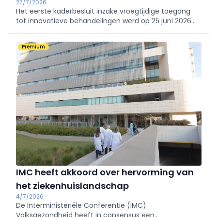
27/7/2026
Het eerste kaderbesluit inzake vroegtijdige toegang
tot innovatieve behandelingen werd op 25 juni 2026
door het RIZIV goedgekeurd. Dit besluit, dat betrekking
heeft op atrasentan (door Novartis op de markt
Premium
gebracht onder de naam Vanrafia), biedt bepaalde
patiënten met nierziekte
IMC heeft akkoord over hervorming van
het ziekenhuislandschap
4/7/2026
De Interministeriële Conferentie (IMC)
Volksgezondheid heeft in consensus een