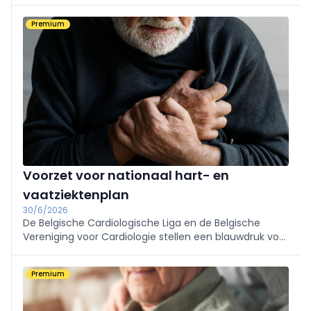
geen gezondheidsvoordeel opleveren.
Premium
Voorzet voor nationaal hart- en
vaatziektenplan
30/6/2026
De Belgische Cardiologische Liga en de Belgische
Vereniging voor Cardiologie stellen een blauwdruk voor
een nationaal hart- en vaatziektenplan voor.
Preventie, bevorderen van een gezonde levensstijl en
Premium
beter gebruik van data staan centraal.