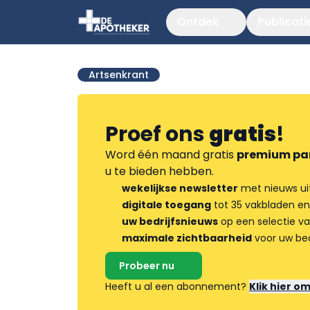
Ontdek
Publicati
Artsenkrant
Proef ons
gratis
!
Word één maand gratis
premium pa
u te bieden hebben.
wekelijkse newsletter
met nieuws ui
digitale toegang
tot 35 vakbladen en
uw bedrijfsnieuws
op een selectie v
maximale zichtbaarheid
voor uw bed
Probeer nu
Heeft u al een abonnement?
Klik hier o