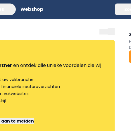
es
Webshop
Zo
rtner
en ontdek alle unieke voordelen die wij
t uw vakbranche
 financiële sectoroverzichten
an vakwebsites
rijf
m aan te melden