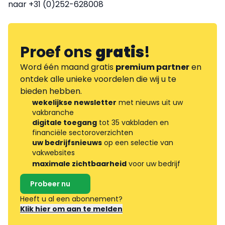
naar +31 (0)252-628008
Proef ons
gratis
!
Word één maand gratis
premium partner
en
ontdek alle unieke voordelen die wij u te
bieden hebben.
wekelijkse newsletter
met nieuws uit uw
vakbranche
digitale toegang
tot 35 vakbladen en
financiële sectoroverzichten
uw bedrijfsnieuws
op een selectie van
vakwebsites
maximale zichtbaarheid
voor uw bedrijf
Probeer nu
Heeft u al een abonnement?
Klik hier om aan te melden