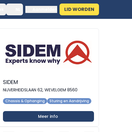
LID WORDEN
ek
NL
Aanmelden
SIDEM
NIJVERHEIDSLAAN 62, WEVELGEM 8560
Chassis & Ophanging
Sturing en Aandrijving
Meer info