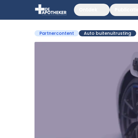
Ontdek
Publicati
Partnercontent
Auto buitenuitrusting