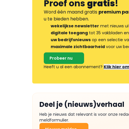
Proef ons
gratis
!
Word één maand gratis
premium pa
u te bieden hebben.
wekelijkse newsletter
met nieuws ui
digitale toegang
tot 35 vakbladen en
uw bedrijfsnieuws
op een selectie v
maximale zichtbaarheid
voor uw bed
Probeer nu
Heeft u al een abonnement?
Klik hier o
Deel je (nieuws)verhaal
Heb je nieuws dat relevant is voor onze reda
meldformulier.