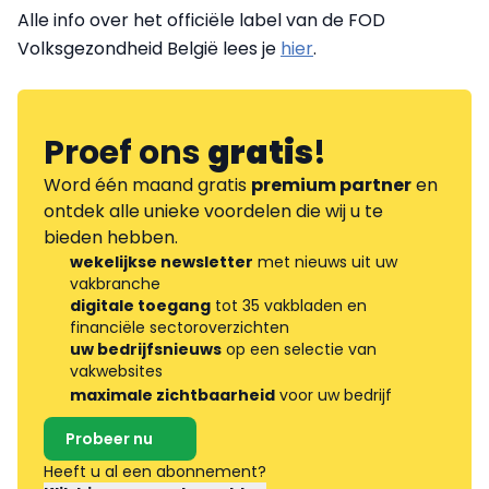
Alle info over het officiële label van de FOD
Volksgezondheid België lees je
hier
.
Proef ons
gratis
!
Word één maand gratis
premium partner
en
ontdek alle unieke voordelen die wij u te
bieden hebben.
wekelijkse newsletter
met nieuws uit uw
vakbranche
digitale toegang
tot 35 vakbladen en
financiële sectoroverzichten
uw bedrijfsnieuws
op een selectie van
vakwebsites
maximale zichtbaarheid
voor uw bedrijf
Probeer nu
Heeft u al een abonnement?