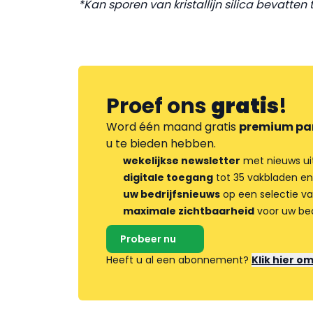
*Kan sporen van kristallijn silica bevatten
Proef ons
gratis
!
Word één maand gratis
premium pa
u te bieden hebben.
wekelijkse newsletter
met nieuws ui
digitale toegang
tot 35 vakbladen en
uw bedrijfsnieuws
op een selectie v
maximale zichtbaarheid
voor uw bed
Probeer nu
Heeft u al een abonnement?
Klik hier o