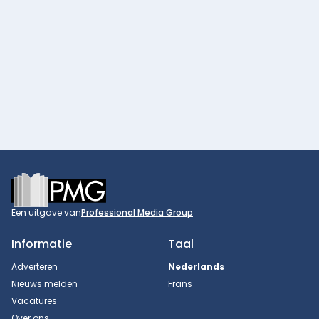
Footer
Een uitgave van
Professional Media Group
Informatie
Taal
Adverteren
Nederlands
Nieuws melden
Frans
Vacatures
Over ons