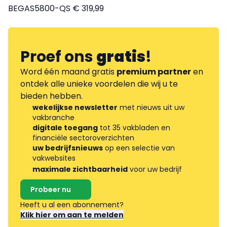
BEGAS5800-QS € 319,99
Proef ons
gratis
!
Word één maand gratis
premium partner
en
ontdek alle unieke voordelen die wij u te
bieden hebben.
wekelijkse newsletter
met nieuws uit uw
vakbranche
digitale toegang
tot 35 vakbladen en
financiële sectoroverzichten
uw bedrijfsnieuws
op een selectie van
vakwebsites
maximale zichtbaarheid
voor uw bedrijf
Probeer nu
Heeft u al een abonnement?
Klik hier om aan te melden