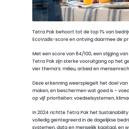
Tetra Pak behoort tot de top 1% van bedri
EcoVadis-score en ontving daarmee de pre
Met een score van 84/100, een stijging va
Tetra Pak zijn sterke vooruitgang op het g
vier thema’s: milieu, arbeid en mensenrec
Deze erkenning weerspiegelt het doel van 
maken, en beschermen wat goed is – voedse
op vijf prioriteiten: voedselsystemen, klima
In 2024 richtte Tetra Pak het Sustainabil
volledig geïntegreerd in de dagelijkse bedri
systemen, data en menselijk kapitaal, en 