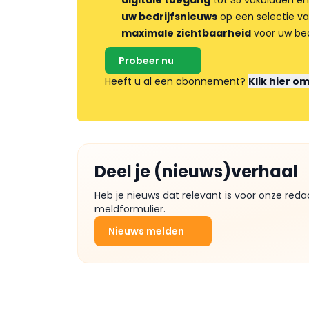
digitale toegang
tot 35 vakbladen en
uw bedrijfsnieuws
op een selectie v
maximale zichtbaarheid
voor uw bed
Probeer nu
Heeft u al een abonnement?
Klik hier o
Deel je (nieuws)verhaal
Heb je nieuws dat relevant is voor onze reda
meldformulier.
Nieuws melden