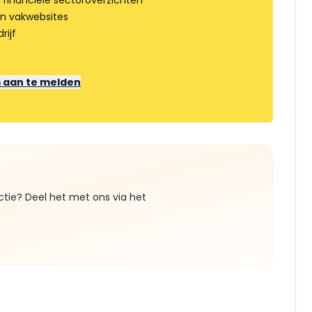
 financiële sectoroverzichten
an vakwebsites
rijf
m aan te melden
ctie? Deel het met ons via het