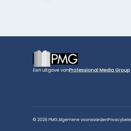
Footer
Een uitgave van
Professional Media Group
© 2026 PMG.
Algemene voorwaarden
Privacybele