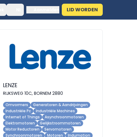
LID WORDEN
ek
NL
Aanmelden
LENZE
RIJKSWEG 10C, BORNEM 2880
Omvormers
Generatoren & Aandrijvingen
Industriële Pc
Industriële Machines
Internet of Things
Asynchroonmotoren
Elektromotoren
Gelijkstroommotoren
Motor Reductoren
Servomotoren
Synchroonmotoren
Motoren
Indumation