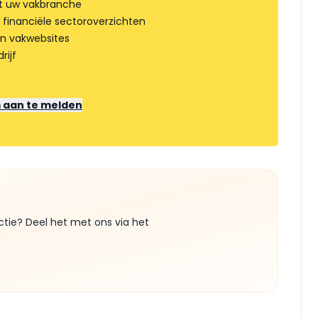
t uw vakbranche
 financiële sectoroverzichten
an vakwebsites
rijf
m aan te melden
ctie? Deel het met ons via het