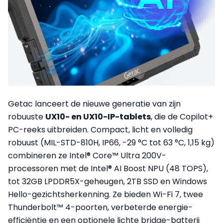
Getac lanceert de nieuwe generatie van zijn
robuuste
UX10- en UX10-IP-tablets
, die de Copilot+
PC-reeks uitbreiden. Compact, licht en volledig
robuust (MIL-STD-810H, IP66, -29 °C tot 63 °C, 1,15 kg)
combineren ze Intel® Core™ Ultra 200V-
processoren met de Intel® AI Boost NPU (48 TOPS),
tot 32GB LPDDR5X-geheugen, 2TB SSD en Windows
Hello-gezichtsherkenning. Ze bieden Wi-Fi 7, twee
Thunderbolt™ 4-poorten, verbeterde energie-
efficiëntie en een optionele lichte bridge-batterij