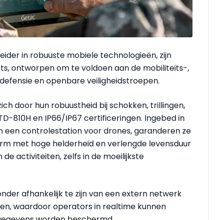
dleider in robuuste mobiele technologieën, zijn
s, ontworpen om te voldoen aan de mobiliteits-,
defensie en openbare veiligheidstroepen.
h door hun robuustheid bij schokken, trillingen,
-810H en IP66/IP67 certificeringen. Ingebed in
n een controlestation voor drones, garanderen ze
herm met hoge helderheid en verlengde levensduur
de activiteiten, zelfs in de moeilijkste
nder afhankelijk te zijn van een extern netwerk
n, waardoor operators in realtime kunnen
e gegevens worden beschermd.