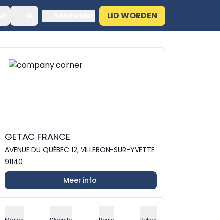
LID WORDEN
ek
NL
Aanmelden
GETAC FRANCE
AVENUE DU QUÉBEC 12, VILLEBON-SUR-YVETTE
91140
Meer info
Mailen
Website
Route
Bellen