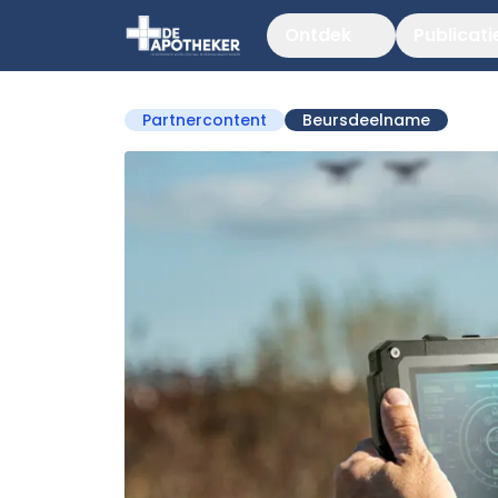
Ontdek
Publicati
Partnercontent
Beursdeelname