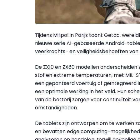
Tijdens Milipol in Parijs toont Getac, werel
nieuwe serie AI-gebaseerde Android-tablet
veerkrachts- en veiligheidsbehoeften van 
De ZX10 en ZX80 modellen onderscheiden zic
stof en extreme temperaturen, met MIL-STD
een gepantserd voertuig of geïntegreerd i
een optimale werking in het veld. Hun sc
van de batterij zorgen voor continuïteit van 
omstandigheden.
De tablets zijn ontworpen om te werken zo
en bevatten edge computing-mogelijkhede
analyseren en handelen, terwijl gevoelig