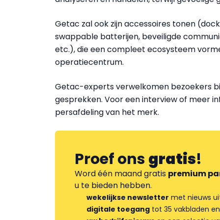
Getac zal ook zijn accessoires tonen (dock
swappable batterijen, beveiligde communi
etc.), die een compleet ecosysteem vorme
operatiecentrum.
Getac-experts verwelkomen bezoekers bi
gesprekken. Voor een interview of meer i
persafdeling van het merk.
Proef ons
gratis
!
Word één maand gratis
premium pa
u te bieden hebben.
wekelijkse newsletter
met nieuws ui
digitale toegang
tot 35 vakbladen en