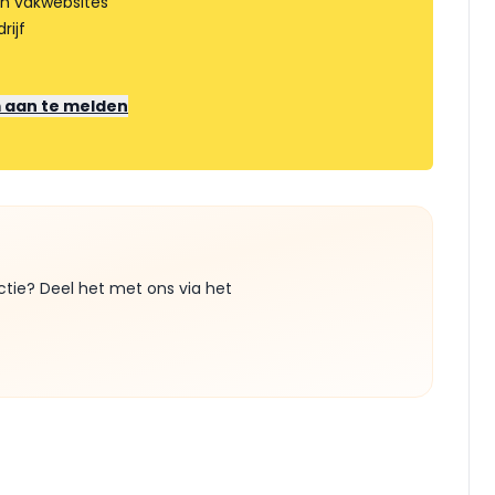
an vakwebsites
rijf
m aan te melden
ctie? Deel het met ons via het