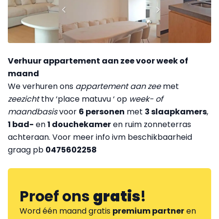
Verhuur appartement aan zee voor week of
maand
We verhuren ons
appartement aan zee
met
zeezicht
thv ‘place matuvu ‘ op
week- of
maandbasis
voor
6 personen
met
3 slaapkamers
,
1 bad-
en
1 douchekamer
en ruim zonneterras
achteraan. Voor meer info ivm beschikbaarheid
graag pb
0475602258
Proef ons
gratis
!
Word één maand gratis
premium partner
en