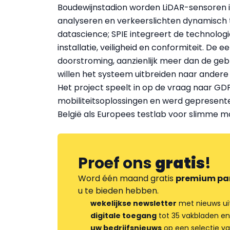
Boudewijnstadion worden LiDAR-sensoren
analyseren en verkeerslichten dynamisch te
datascience; SPIE integreert de technolog
installatie, veiligheid en conformiteit. De 
doorstroming, aanzienlijk meer dan de geb
willen het systeem uitbreiden naar andere
Het project speelt in op de vraag naar GD
mobiliteitsoplossingen en werd gepresente
België als Europees testlab voor slimme mo
Proef ons
gratis
!
Word één maand gratis
premium pa
u te bieden hebben.
wekelijkse newsletter
met nieuws ui
digitale toegang
tot 35 vakbladen en
uw bedrijfsnieuws
op een selectie v