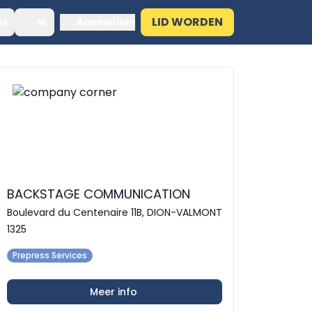
LID WORDEN
ek
NL
Aanmelden
BACKSTAGE COMMUNICATION
Boulevard du Centenaire 11B, DION-VALMONT
1325
Prepress Services
Meer info