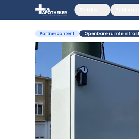
Ontdek
Publicati
Partnercontent
Openbare ruimte infras