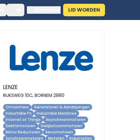
LID WORDEN
ek
NL
Aanmelden
LENZE
RIJKSWEG 10C, BORNEM 2880
Omvormers
Generatoren & Aandrijvingen
Industriële Pc
Industriële Machines
Internet of Things
Asynchroonmotoren
Elektromotoren
Gelijkstroommotoren
Motor Reductoren
Servomotoren
Synchroonmotoren
Motoren
Indumation