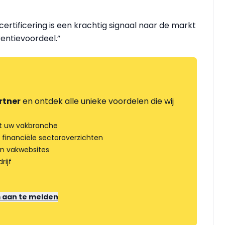
ertificering is een krachtig signaal naar de markt
rentievoordeel.”
rtner
en ontdek alle unieke voordelen die wij
t uw vakbranche
 financiële sectoroverzichten
an vakwebsites
rijf
m aan te melden