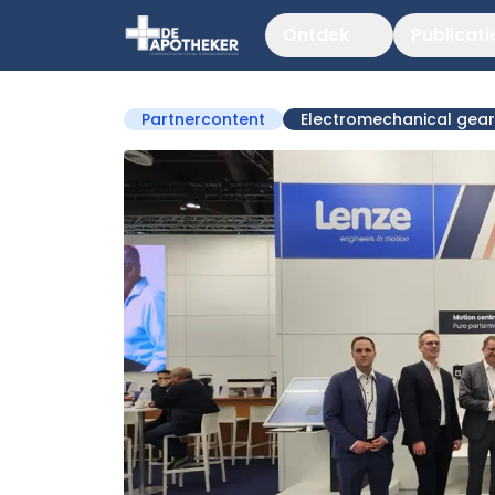
Ontdek
Publicati
Partnercontent
Electromechanical gears