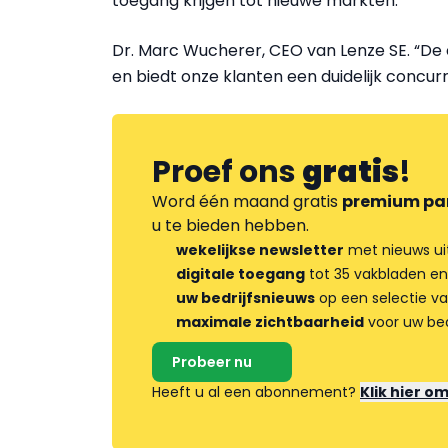
toegang krijgen tot nieuwe markten.
Dr. Marc Wucherer, CEO van Lenze SE. “De c
en biedt onze klanten een duidelijk concur
Proef ons
gratis
!
Word één maand gratis
premium pa
u te bieden hebben.
wekelijkse newsletter
met nieuws ui
digitale toegang
tot 35 vakbladen en
uw bedrijfsnieuws
op een selectie v
maximale zichtbaarheid
voor uw bed
Probeer nu
Heeft u al een abonnement?
Klik hier o