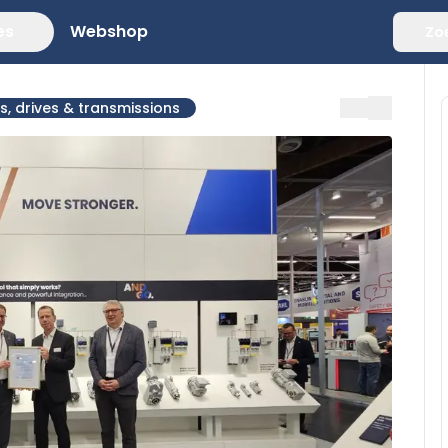
es
Webshop
Zo
, drives & transmissions