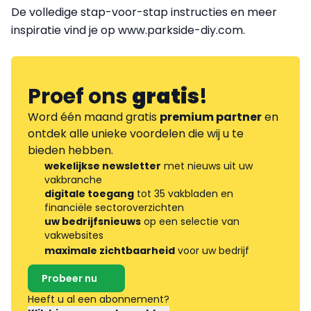
De volledige stap-voor-stap instructies en meer
inspiratie vind je op www.parkside-diy.com.
Proef ons
gratis
!
Word één maand gratis
premium partner
en
ontdek alle unieke voordelen die wij u te
bieden hebben.
wekelijkse newsletter
met nieuws uit uw
vakbranche
digitale toegang
tot 35 vakbladen en
financiële sectoroverzichten
uw bedrijfsnieuws
op een selectie van
vakwebsites
maximale zichtbaarheid
voor uw bedrijf
Probeer nu
Heeft u al een abonnement?