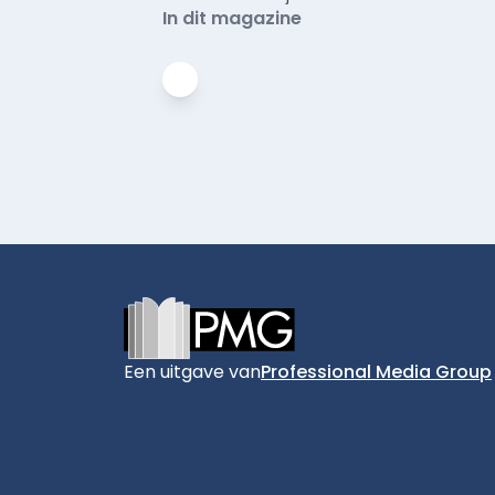
In dit magazine
Footer
Een uitgave van
Professional Media Group