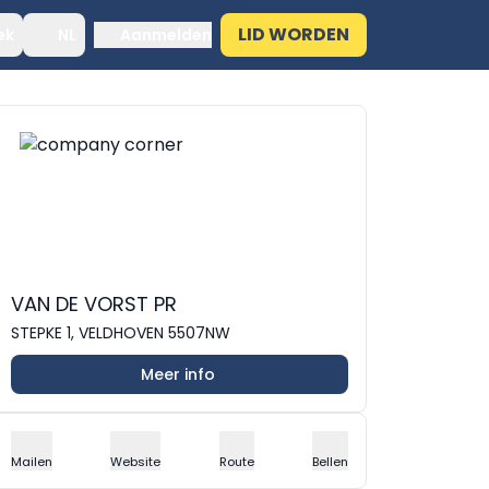
LID WORDEN
ek
NL
Aanmelden
VAN DE VORST PR
STEPKE 1, VELDHOVEN 5507NW
Meer info
Mailen
Website
Route
Bellen