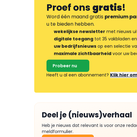
Proef ons
gratis
!
Word één maand gratis
premium pa
u te bieden hebben.
wekelijkse newsletter
met nieuws ui
digitale toegang
tot 35 vakbladen en
uw bedrijfsnieuws
op een selectie v
maximale zichtbaarheid
voor uw bed
Probeer nu
Heeft u al een abonnement?
Klik hier o
Deel je (nieuws)verhaal
Heb je nieuws dat relevant is voor onze reda
meldformulier.