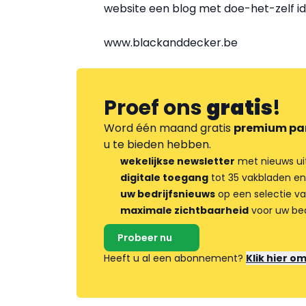
website een blog met doe-het-zelf i
www.blackanddecker.be
Proef ons
gratis
!
Word één maand gratis
premium pa
u te bieden hebben.
wekelijkse newsletter
met nieuws ui
digitale toegang
tot 35 vakbladen en
uw bedrijfsnieuws
op een selectie v
maximale zichtbaarheid
voor uw bed
Probeer nu
Heeft u al een abonnement?
Klik hier o