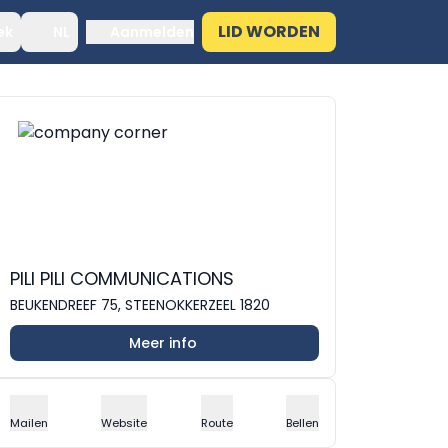
LID WORDEN
ek
NL
Aanmelden
PILI PILI COMMUNICATIONS
BEUKENDREEF 75, STEENOKKERZEEL 1820
Meer info
Mailen
Website
Route
Bellen