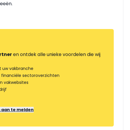
deeën.
rtner
en ontdek alle unieke voordelen die wij
t uw vakbranche
 financiële sectoroverzichten
an vakwebsites
rijf
m aan te melden