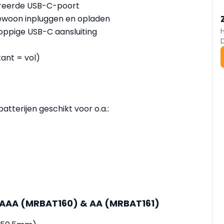
egreerde USB-C-poort
 gewoon inpluggen en opladen
koppige USB-C aansluiting
ant = vol)
atterijen geschikt voor o.a.:
 AAA (MRBAT160) & AA (MRBAT161)