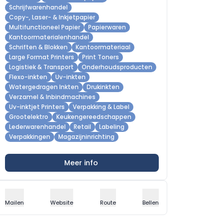
Schrijfwarenhandel
Copy-, Laser- & Inkjetpapier
Multifunctioneel Papier
Papierwaren
Kantoormaterialenhandel
Schriften & Blokken
Kantoormateriaal
Large Format Printers
Print Toners
Logistiek & Transport
Onderhoudsproducten
Flexo-inkten
Uv-inkten
Watergedragen Inkten
Drukinkten
Verzamel & Inbindmachines
Uv-inktjet Printers
Verpakking & Label
Grootelektro
Keukengereedschappen
Lederwarenhandel
Retail
Labeling
Verpakkingen
Magazijninrichting
Meer info
Mailen
Website
Route
Bellen