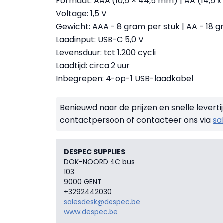
Formaat: AAA (10,5 × 44,5 mm) | AA (14,5 
Voltage: 1,5 V
Gewicht: AAA - 8 gram per stuk | AA - 18 g
Laadinput: USB-C 5,0 V
Levensduur: tot 1.200 cycli
Laadtijd: circa 2 uur
Inbegrepen: 4-op-1 USB-laadkabel
Benieuwd naar de prijzen en snelle lever
contactpersoon of contacteer ons via
sa
DESPEC SUPPLIES
DOK-NOORD 4C bus
103
9000 GENT
+3292442030
salesdesk@despec.be
www.despec.be