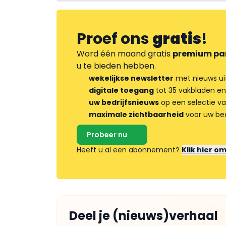
Proef ons
gratis
!
Word één maand gratis
premium pa
u te bieden hebben.
wekelijkse newsletter
met nieuws ui
digitale toegang
tot 35 vakbladen en
uw bedrijfsnieuws
op een selectie v
maximale zichtbaarheid
voor uw bed
Probeer nu
Heeft u al een abonnement?
Klik hier o
Deel je (nieuws)verhaal