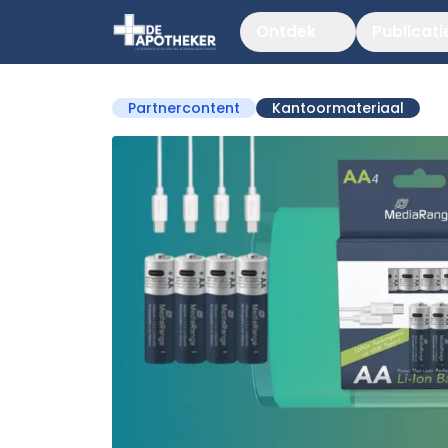
Ontdek
Publicati
Partnercontent
Kantoormateriaal