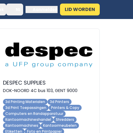
LID WORDEN
ek
NL
Aanmelden
DESPEC SUPPLIES
DOK-NOORD 4C bus 103, GENT 9000
3d Printing Materialen
3d Printers
3d Print Toepassingen
Printers & Copy
Computers en Randapparatuur
Kantoormachineshandel
Shredders
Kantoormachines
Kantoormeubelen
Etiketten
Foto en Printpapier