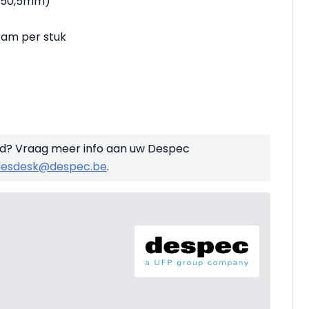
x 50,5mm)
ram per stuk
tijd? Vraag meer info aan uw Despec
lesdesk@despec.be
.