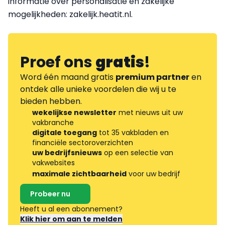
informatie over personalisatie en zakelijke
mogelijkheden: zakelijk.heatit.nl.
Proef ons
gratis
!
Word één maand gratis
premium partner
en
ontdek alle unieke voordelen die wij u te
bieden hebben.
wekelijkse newsletter
met nieuws uit uw
vakbranche
digitale toegang
tot 35 vakbladen en
financiële sectoroverzichten
uw bedrijfsnieuws
op een selectie van
vakwebsites
maximale zichtbaarheid
voor uw bedrijf
Probeer nu
Heeft u al een abonnement?
Klik hier om aan te melden