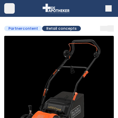
Partnercontent
Retail concepts