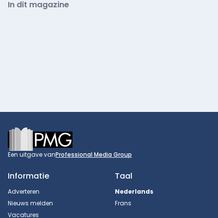
In dit magazine
Footer
Een uitgave van
Professional Media Group
Informatie
Taal
Adverteren
Nederlands
Nieuws melden
Frans
Vacatures