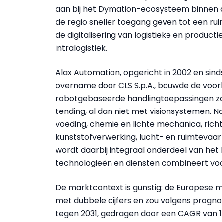
aan bij het Dymation-ecosysteem binnen 
de regio sneller toegang geven tot een rui
de digitalisering van logistieke en produc
intralogistiek.
Alax Automation, opgericht in 2002 en sin
overname door CLS S.p.A., bouwde de voorb
robotgebaseerde handlingtoepassingen zoa
tending, al dan niet met visionsystemen. N
voeding, chemie en lichte mechanica, rich
kunststofverwerking, lucht- en ruimtevaar
wordt daarbij integraal onderdeel van he
technologieën en diensten combineert voo
De marktcontext is gunstig: de Europese ma
met dubbele cijfers en zou volgens prognos
tegen 2031, gedragen door een CAGR van 10