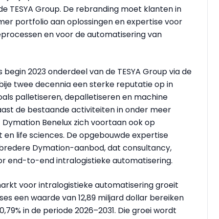
de TESYA Group. De rebranding moet klanten in
mer portfolio aan oplossingen en expertise voor
tieprocessen en voor de automatisering van
ds begin 2023 onderdeel van de TESYA Group via de
ije twee decennia een sterke reputatie op in
ls palletiseren, depalletiseren en machine
aast de bestaande activiteiten in onder meer
t Dymation Benelux zich voortaan ook op
t en life sciences. De opgebouwde expertise
t bredere Dymation-aanbod, dat consultancy,
r end-to-end intralogistieke automatisering.
rkt voor intralogistieke automatisering groeit
es een waarde van 12,89 miljard dollar bereiken
,79% in de periode 2026–2031. Die groei wordt