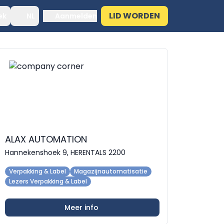
LID WORDEN
ek
NL
Aanmelden
ALAX AUTOMATION
Hannekenshoek 9, HERENTALS 2200
Verpakking & Label
Magazijnautomatisatie
Lezers Verpakking & Label
Meer info