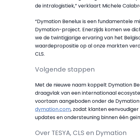
de intralogistiek,” verklaart Michele Cala
“Dymation Benelux is een fundamentele mijl
Dymation-project. Enerzijds komen we dicht
we de twintigjarige ervaring van het Belg
waardepropositie op al onze markten verder
CLS.
Volgende stappen
Met de nieuwe naam koppelt Dymation Bene
draagvlak van een internationaal ecosyst
voortaan aangeboden onder de Dymation-vl
dymation.com
, zodat klanten eenvoudiger
updates en ondersteuning binnen één geï
Over TESYA, CLS en Dymation