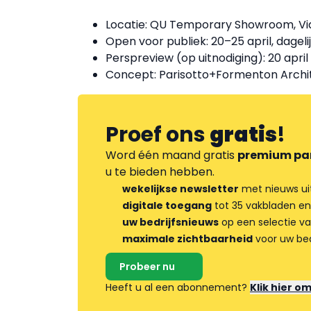
Locatie: QU Temporary Showroom, Via 
Open voor publiek: 20–25 april, dageli
Perspreview (op uitnodiging): 20 april
Concept: Parisotto+Formenton Archit
Proef ons
gratis
!
Word één maand gratis
premium pa
u te bieden hebben.
wekelijkse newsletter
met nieuws ui
digitale toegang
tot 35 vakbladen en
uw bedrijfsnieuws
op een selectie v
maximale zichtbaarheid
voor uw bed
Probeer nu
Heeft u al een abonnement?
Klik hier o