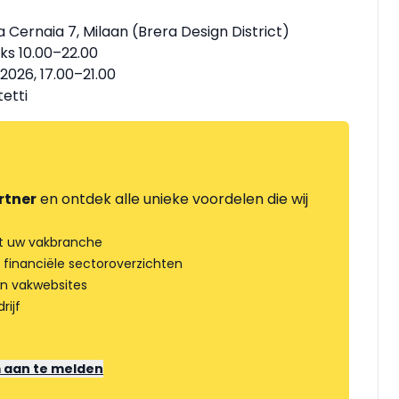
Cernaia 7, Milaan (Brera Design District)
jks 10.00–22.00
 2026, 17.00–21.00
etti
rtner
en ontdek alle unieke voordelen die wij
t uw vakbranche
 financiële sectoroverzichten
an vakwebsites
rijf
m aan te melden