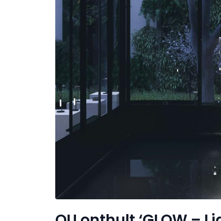
QU onthult ‘GLOW – Li