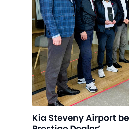
Kia Steveny Airport b
Prestige Dealer’