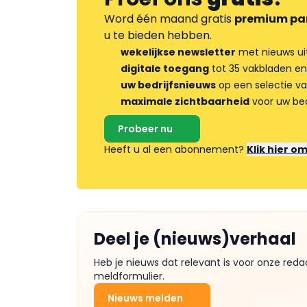
Word één maand gratis
premium pa
u te bieden hebben.
wekelijkse newsletter
met nieuws ui
digitale toegang
tot 35 vakbladen en
uw bedrijfsnieuws
op een selectie v
maximale zichtbaarheid
voor uw bed
Probeer nu
Heeft u al een abonnement?
Klik hier o
Deel je (nieuws)verhaal
Heb je nieuws dat relevant is voor onze reda
meldformulier.
Nieuws melden