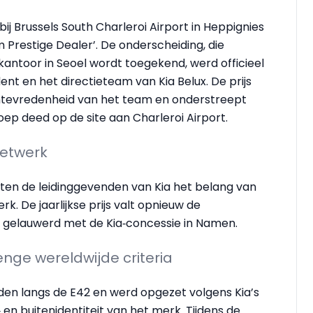
ij Brussels South Charleroi Airport in Heppignies
um Prestige Dealer’. De onderscheiding, die
kantoor in Seoel wordt toegekend, werd officieel
nt en het directieteam van Kia Belux. De prijs
entevredenheid van het team en onderstreept
oep deed op de site aan Charleroi Airport.
netwerk
ten de leidinggevenden van Kia het belang van
. De jaarlijkse prijs valt opnieuw de
d gelauwerd met de Kia‑concessie in Namen.
enge wereldwijde criteria
den langs de E42 en werd opgezet volgens Kia’s
 en buitenidentiteit van het merk. Tijdens de