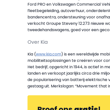
Ford PRO en Volkswagen Commercial Vehicl
fleetbegeleiding, autoverhuur, onderdelenle
bandencentra, ondersteuning voor onafhank
verkocht Groupe Steveny 12.273 nieuwe wa
tweedehandswagens, goed voor een gecons
Over Kia
Kia (
www.kia.com
) is een wereldwijde mob
mobiliteitsoplossingen te creëren voor 
Het bedrijf, opgericht in 1944, is actief in
landen en verkoopt jaarlijks circa drie milj
de popularisering van batterij‑elektrische 
gestaag uit. Merkslogan: “Movement that in
Proef ons
gratis
!