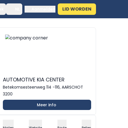
LID WORDEN
ek
NL
Aanmelden
AUTOMOTIVE KIA CENTER
Betekomsesteenweg 114 -116, AARSCHOT
3200
Meer info
Mailen
Website
Route
Bellen