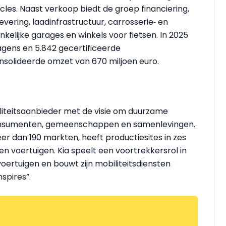
es. Naast verkoop biedt de groep financiering,
vering, laadinfrastructuur, carrosserie‑ en
elijke garages en winkels voor fietsen. In 2025
gens en 5.842 gecertificeerde
olideerde omzet van 670 miljoen euro.
iliteitsaanbieder met de visie om duurzame
consumenten, gemeenschappen en samenlevingen.
 meer dan 190 markten, heeft productiesites in zes
oen voertuigen. Kia speelt een voortrekkersrol in
voertuigen en bouwt zijn mobiliteitsdiensten
spires”.