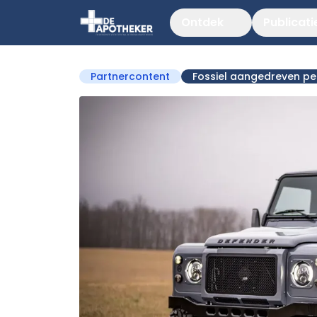
Ontdek
Publicati
Partnercontent
Fossiel aangedreven p