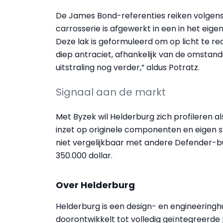
De James Bond-referenties reiken volgens H
carrosserie is afgewerkt in een in het eige
Deze lak is geformuleerd om op licht te rea
diep antraciet, afhankelijk van de omstan
uitstraling nog verder,” aldus Potratz.
Signaal aan de markt
Met Byzek wil Helderburg zich profileren al
inzet op originele componenten en eigen sy
niet vergelijkbaar met andere Defender-bui
350.000 dollar.
Over Helderburg
Helderburg is een design- en engineeringh
doorontwikkelt tot volledig geïntegreerd