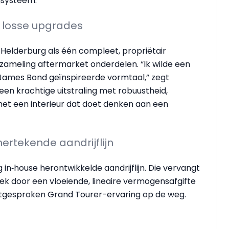
igsysteem.
 losse upgrades
 Helderburg als één compleet, propriëtair
zameling aftermarket onderdelen. “Ik wilde een
James Bond geïnspireerde vormtaal,” zegt
 een krachtige uitstraling met robuustheid,
met een interieur dat doet denken aan een
hertekende aandrijflijn
g in‑house herontwikkelde aandrijflijn. Die vervangt
ek door een vloeiende, lineaire vermogensafgifte
 uitgesproken Grand Tourer-ervaring op de weg.