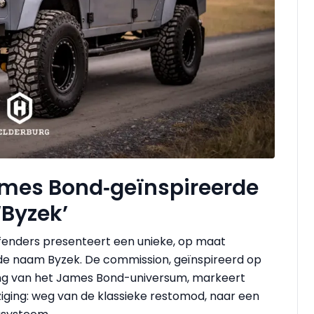
ames Bond‑geïnspireerde
‘Byzek’
fenders presenteert een unieke, op maat
e naam Byzek. De commission, geïnspireerd op
jning van het James Bond-universum, markeert
ziging: weg van de klassieke restomod, naar een