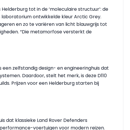
elderburg tot in de ‘moleculaire structuur’: de
n laboratorium ontwikkelde kleur Arctic Grey.
geren en zo te variëren van licht blauwgrijs tot
digheden. “Die metamorfose versterkt de
s een zelfstandig design- en engineeringhuis dat
stemen. Daardoor, stelt het merk, is deze D110
lds. Prijzen voor een Helderburg starten bij
uis dat klassieke Land Rover Defenders
e performance-voertuigen voor modern reizen.