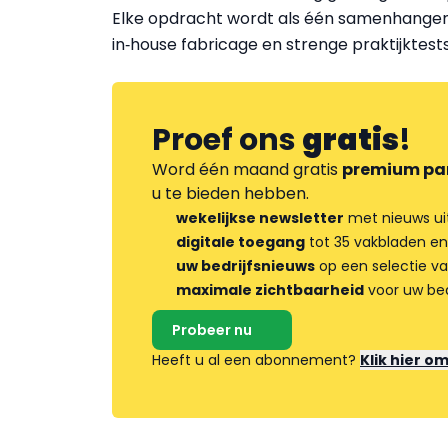
Elke opdracht wordt als één samenhange
in‑house fabricage en strenge praktijktests
Proef ons
gratis
!
Word één maand gratis
premium pa
u te bieden hebben.
wekelijkse newsletter
met nieuws ui
digitale toegang
tot 35 vakbladen en
uw bedrijfsnieuws
op een selectie v
maximale zichtbaarheid
voor uw bed
Probeer nu
Heeft u al een abonnement?
Klik hier o