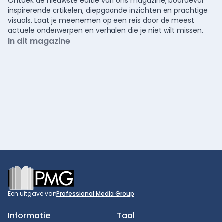
Ontdek de nieuwste editie van ons magazine, boordevol
inspirerende artikelen, diepgaande inzichten en prachtige
visuals. Laat je meenemen op een reis door de meest
actuele onderwerpen en verhalen die je niet wilt missen.
In dit magazine
Footer
Een uitgave van
Professional Media Group
Informatie
Taal