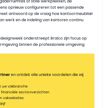
aderruimtes of stille werkplekken, de
kens opnieuw configureren tot een passende
reet antwoord op de vraag hoe kantoormeubilair
 van werk en de indeling van kantoren continu
 designweek onderstreept Bralco zijn focus op
 vormgeving binnen de professionele omgeving.
rtner
en ontdek alle unieke voordelen die wij
t uw vakbranche
 financiële sectoroverzichten
an vakwebsites
rijf