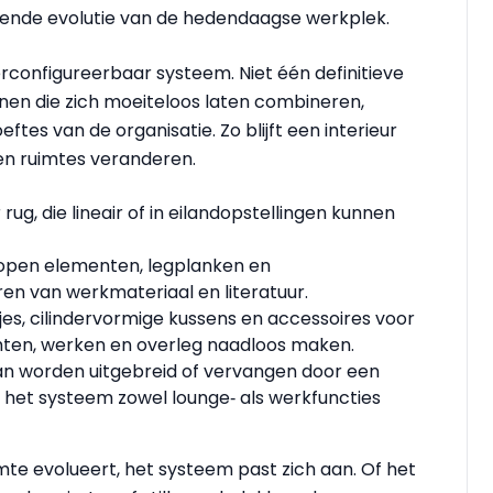
rende evolutie van de hedendaagse werkplek.
herconfigureerbaar systeem. Niet één definitieve
nen die zich moeiteloos laten combineren,
tes van de organisatie. Zo blijft een interieur
n ruimtes veranderen.
ug, die lineair of in eilandopstellingen kunnen
 open elementen, legplanken en
ren van werkmateriaal en literatuur.
es, cilindervormige kussens en accessoires voor
hten, werken en overleg naadloos maken.
kan worden uitgebreid of vervangen door een
 het systeem zowel lounge‑ als werkfuncties
imte evolueert, het systeem past zich aan. Of het