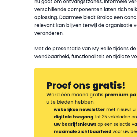
nu gaat om ontvangstzones, informele verg
verschillende componenten laten zich tel
oplossing. Daarmee biedt Bralco een conc
relevant kan blijven terwijl de organisatie
veranderen.
Met de presentatie van My Belle tijdens de
wendbaarheid, functionaliteit en tijdloze
Proef ons
gratis
!
Word één maand gratis
premium pa
u te bieden hebben.
wekelijkse newsletter
met nieuws ui
digitale toegang
tot 35 vakbladen en
uw bedrijfsnieuws
op een selectie v
maximale zichtbaarheid
voor uw bed