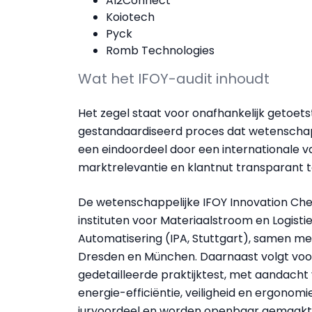
AI2Connect
Koiotech
Pyck
Romb Technologies
Wat het IFOY-audit inhoudt
Het zegel staat voor onafhankelijk getoets
gestandaardiseerd proces dat wetenschapp
een eindoordeel door een internationale v
marktrelevantie en klantnut transparant 
De wetenschappelijke IFOY Innovation Che
instituten voor Materiaalstroom en Logist
Automatisering (IPA, Stuttgart), samen me
Dresden en München. Daarnaast volgt voo
gedetailleerde praktijktest, met aandacht
energie-efficiëntie, veiligheid en ergonom
juryoordeel en worden openbaar gemaakt