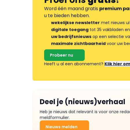
Proef ons
gratis
!
Word één maand gratis
premium pa
u te bieden hebben.
wekelijkse newsletter
met nieuws ui
digitale toegang
tot 35 vakbladen en
uw bedrijfsnieuws
op een selectie v
maximale zichtbaarheid
voor uw bed
Probeer nu
Heeft u al een abonnement?
Klik hier o
Deel je (nieuws)verhaal
Heb je nieuws dat relevant is voor onze reda
meldformulier.
Nieuws melden