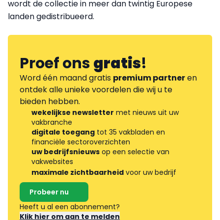
wordt de collectie in meer dan twintig Europese
landen gedistribueerd.
Proef ons
gratis
!
Word één maand gratis
premium partner
en
ontdek alle unieke voordelen die wij u te
bieden hebben.
wekelijkse newsletter
met nieuws uit uw
vakbranche
digitale toegang
tot 35 vakbladen en
financiële sectoroverzichten
uw bedrijfsnieuws
op een selectie van
vakwebsites
maximale zichtbaarheid
voor uw bedrijf
Probeer nu
Heeft u al een abonnement?
Klik hier om aan te melden