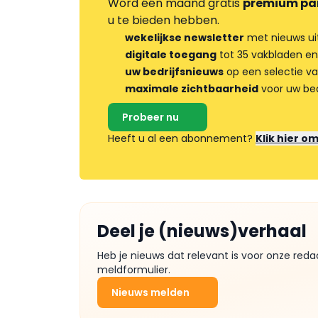
Word één maand gratis
premium pa
u te bieden hebben.
wekelijkse newsletter
met nieuws ui
digitale toegang
tot 35 vakbladen en
uw bedrijfsnieuws
op een selectie v
maximale zichtbaarheid
voor uw bed
Probeer nu
Heeft u al een abonnement?
Klik hier o
Deel je (nieuws)verhaal
Heb je nieuws dat relevant is voor onze reda
meldformulier.
Nieuws melden