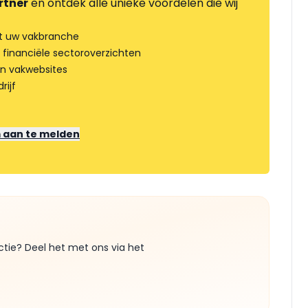
rtner
en ontdek alle unieke voordelen die wij
t uw vakbranche
 financiële sectoroverzichten
an vakwebsites
rijf
m aan te melden
ctie? Deel het met ons via het