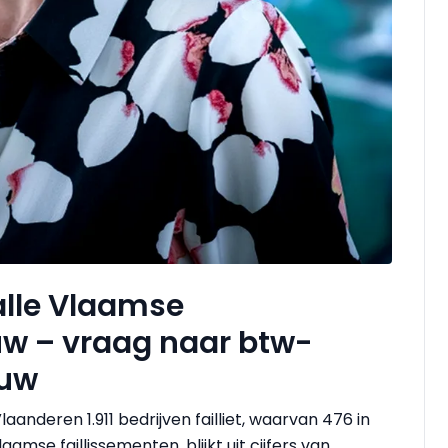
alle Vlaamse
uw – vraag naar btw-
ouw
anderen 1.911 bedrijven failliet, waarvan 476 in
amse faillissementen, blijkt uit cijfers van