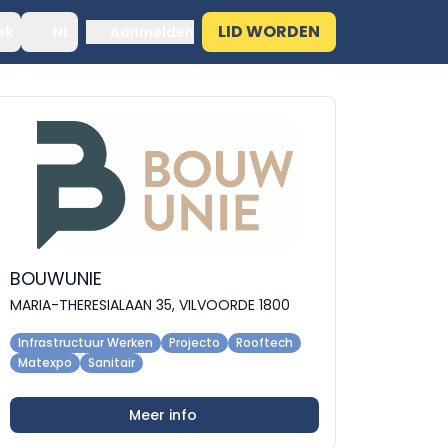
LID WORDEN
ek
NL
Aanmelden
BOUWUNIE
MARIA-THERESIALAAN 35, VILVOORDE 1800
Infrastructuur Werken
Projecto
Rooftech
Matexpo
Sanitair
Meer info