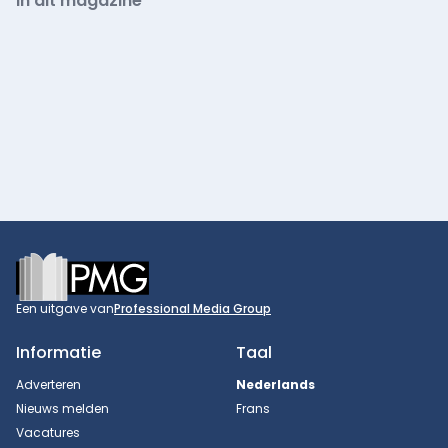
In dit magazine
Footer
Een uitgave van
Professional Media Group
Informatie
Taal
Adverteren
Nederlands
Nieuws melden
Frans
Vacatures