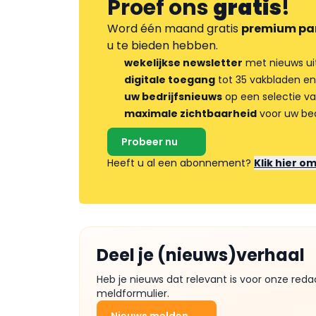
Proef ons
gratis
!
Word één maand gratis
premium pa
u te bieden hebben.
wekelijkse newsletter
met nieuws ui
digitale toegang
tot 35 vakbladen en
uw bedrijfsnieuws
op een selectie v
maximale zichtbaarheid
voor uw bed
Probeer nu
Heeft u al een abonnement?
Klik hier o
Deel je (nieuws)verhaal
Heb je nieuws dat relevant is voor onze reda
meldformulier.