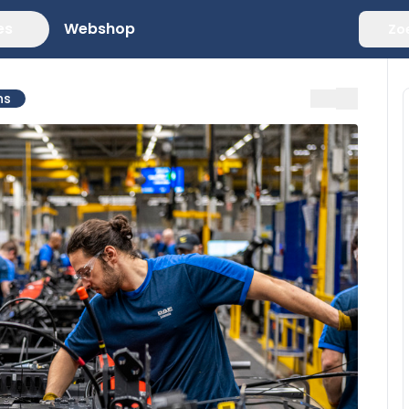
es
Webshop
Zo
ns