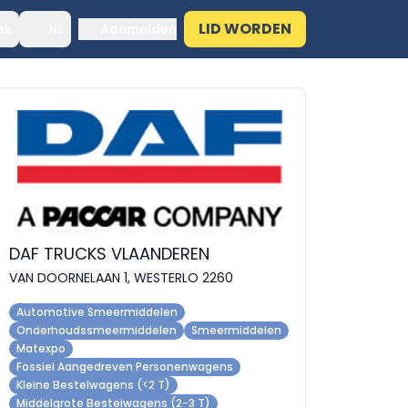
LID WORDEN
ek
NL
Aanmelden
DAF TRUCKS VLAANDEREN
VAN DOORNELAAN 1, WESTERLO 2260
Automotive Smeermiddelen
Onderhoudssmeermiddelen
Smeermiddelen
Matexpo
Fossiel Aangedreven Personenwagens
Kleine Bestelwagens (<2 T)
Middelgrote Bestelwagens (2-3 T)