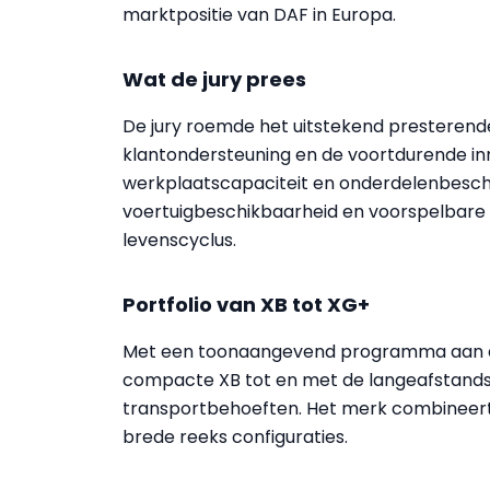
marktpositie van DAF in Europa.
Wat de jury prees
De jury roemde het uitstekend presterende
klantondersteuning en de voortdurende inno
werkplaatscapaciteit en onderdelenbeschi
voertuigbeschikbaarheid en voorspelbare 
levenscyclus.
Portfolio van XB tot XG+
Met een toonaangevend programma aan die
compacte XB tot en met de langeafstandsg
transportbehoeften. Het merk combineert 
brede reeks configuraties.