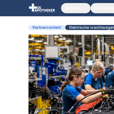
Ontdek
Publicati
Partnercontent
Elektrische vrachtwage