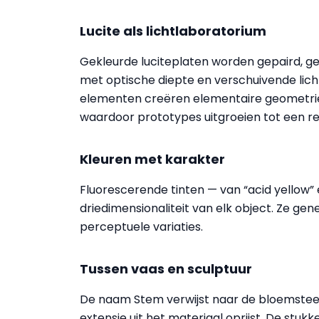
Lucite als lichtlaboratorium
Gekleurde luciteplaten worden gepaird, 
met optische diepte en verschuivende lic
elementen creëren elementaire geometrieë
waardoor prototypes uitgroeien tot een re
Kleuren met karakter
Fluorescerende tinten — van “acid yellow”
driedimensionaliteit van elk object. Ze gen
perceptuele variaties.
Tussen vaas en sculptuur
De naam Stem verwijst naar de bloemsteel: e
extensie uit het materiaal oprijst. De stuk