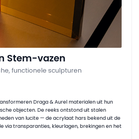
en Stem-vazen
he, functionele sculpturen
ransformeren Draga & Aurel materialen uit hun
che objecten. De reeks ontstond uit stalen
eden van lucite — de acrylaat hars bekend uit de
via transparanties, kleur­lagen, brekingen en het