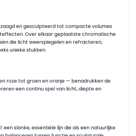
gezaagd en gesculpteerd tot compacte volumes
hteffecten. Over elkaar geplaatste chromatische
n die licht weerspiegelen en refracteren,
eks unieke stukken.
 en roze tot groen en oranje — benadrukken de
ereren een continu spel van licht, diepte en
en slanke, essentiële lijn die als een natuurlijke
ken balanceren tussen functie en sculpturale