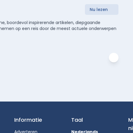
Nu lezen
e, boordevol inspirerende artikelen, diepgaande
meenemen op een reis door de meest actuele onderwerpen
Informatie
Taal
M
n
Adverteren
Nederlands