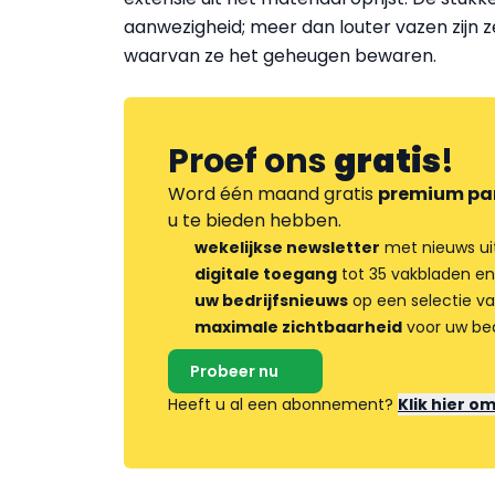
aanwezigheid; meer dan louter vazen zijn z
waarvan ze het geheugen bewaren.
Proef ons
gratis
!
Word één maand gratis
premium pa
u te bieden hebben.
wekelijkse newsletter
met nieuws ui
digitale toegang
tot 35 vakbladen en
uw bedrijfsnieuws
op een selectie v
maximale zichtbaarheid
voor uw bed
Probeer nu
Heeft u al een abonnement?
Klik hier o