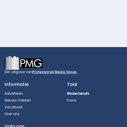
Footer
Een uitgave van
Professional Media Group
Informatie
Taal
Adverteren
Nederlands
Nieuws melden
Frans
Vacatures
Over ons
Volg ons