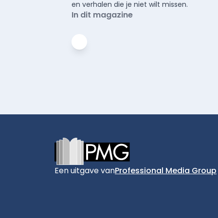
en verhalen die je niet wilt missen.
In dit magazine
Footer
Een uitgave van
Professional Media Group