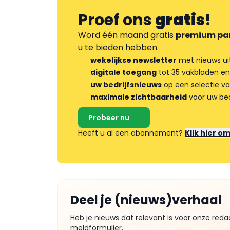
Proef ons
gratis
!
Word één maand gratis
premium pa
u te bieden hebben.
wekelijkse newsletter
met nieuws ui
digitale toegang
tot 35 vakbladen en
uw bedrijfsnieuws
op een selectie v
maximale zichtbaarheid
voor uw bed
Probeer nu
Heeft u al een abonnement?
Klik hier o
Deel je (nieuws)verhaal
Heb je nieuws dat relevant is voor onze reda
meldformulier.