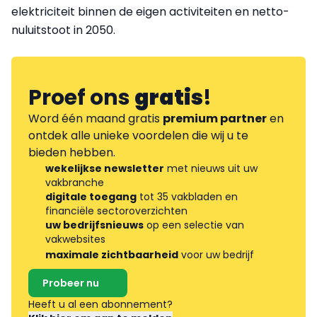
elektriciteit binnen de eigen activiteiten en netto-
nuluitstoot in 2050.
Proef ons
gratis
!
Word één maand gratis
premium partner
en
ontdek alle unieke voordelen die wij u te
bieden hebben.
wekelijkse newsletter
met nieuws uit uw
vakbranche
digitale toegang
tot 35 vakbladen en
financiële sectoroverzichten
uw bedrijfsnieuws
op een selectie van
vakwebsites
maximale zichtbaarheid
voor uw bedrijf
Probeer nu
Heeft u al een abonnement?