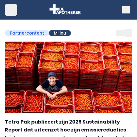
Partnercontent
Milieu
Tetra Pak publiceert zijn 2025 Sustainability
Report dat uiteenzet hoe zijn emissiereducties