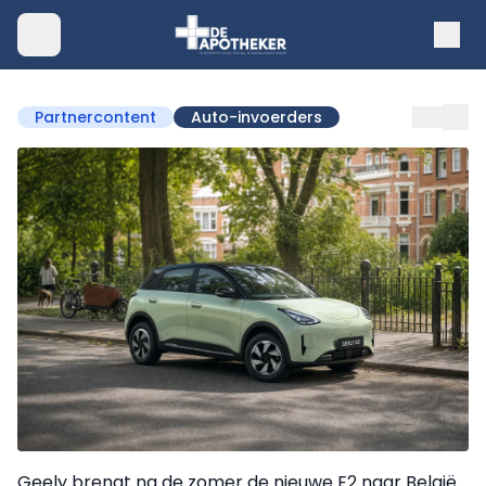
Partnercontent
Auto-invoerders
Geely brengt na de zomer de nieuwe E2 naar België.