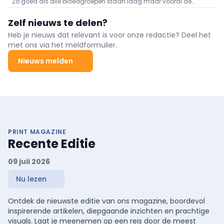
Zo goed als alle bloedgroepen staan laag maar vooral de
voorraden aan O negatief en B negatief baren zorgen.
Zelf nieuws te delen?
Heb je nieuws dat relevant is voor onze redactie? Deel het
met ons via het meldformulier.
Nieuws melden
PRINT MAGAZINE
Recente Editie
09 juli 2026
Nu lezen
Ontdek de nieuwste editie van ons magazine, boordevol
inspirerende artikelen, diepgaande inzichten en prachtige
visuals. Laat je meenemen op een reis door de meest