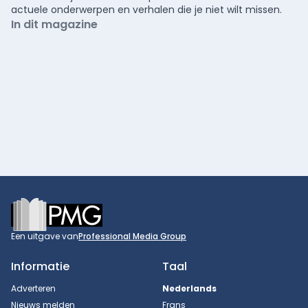
actuele onderwerpen en verhalen die je niet wilt missen.
In dit magazine
Footer
Een uitgave van
Professional Media Group
Informatie
Taal
Adverteren
Nederlands
Nieuws melden
Frans