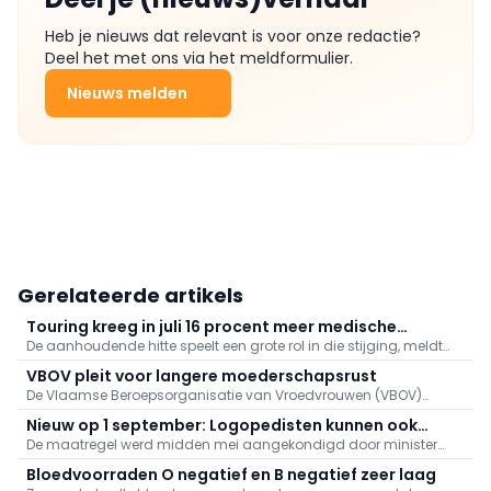
Heb je nieuws dat relevant is voor onze redactie?
Deel het met ons via het meldformulier.
Nieuws melden
Gerelateerde artikels
Touring kreeg in juli 16 procent meer medische
De aanhoudende hitte speelt een grote rol in die stijging, meldt
dossiers binnen: "Hitte speelt grote rol"
Touring. Er kwamen daarnaast veel oproepen binnen naar
VBOV pleit voor langere moederschapsrust
aanleiding van de bosbranden in het zuiden van Europa.
De Vlaamse Beroepsorganisatie van Vroedvrouwen (VBOV)
vraagt de federale overheid om de moederschapsrust uit te
Nieuw op 1 september: Logopedisten kunnen ook
breiden tot minstens zes maanden na de bevalling.
De maatregel werd midden mei aangekondigd door minister
videoconsultaties aanbieden
van Volksgezondheid Frank Vandenbroucke (Vooruit).
Bloedvoorraden O negatief en B negatief zeer laag