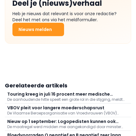
Deel je (nieuws)verhaal
Heb je nieuws dat relevant is voor onze redactie?
Deel het met ons via het meldformulier.
Nieuws melden
Gerelateerde artikels
Touring kreeg in juli 16 procent meer medische
De aanhoudende hitte speelt een grote rol in die stijging, meldt
dossiers binnen: "Hitte speelt grote rol"
Touring. Er kwamen daarnaast veel oproepen binnen naar
VBOV pleit voor langere moederschapsrust
aanleiding van de bosbranden in het zuiden van Europa.
De Vlaamse Beroepsorganisatie van Vroedvrouwen (VBOV)
vraagt de federale overheid om de moederschapsrust uit te
Nieuw op 1 september: Logopedisten kunnen ook
breiden tot minstens zes maanden na de bevalling.
De maatregel werd midden mei aangekondigd door minister
videoconsultaties aanbieden
van Volksgezondheid Frank Vandenbroucke (Vooruit).
Bloedvoorraden O negatief en B negatief zeer laag