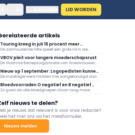
LID WORDEN
ek
NL
Aanmelden
Gerelateerde artikels
Touring kreeg in juli 16 procent meer
De aanhoudende hitte speelt een grote rol in die
medische dossiers binnen: "Hitte speelt
stijging, meldt Touring. Er kwamen daarnaast veel
grote rol"
VBOV pleit voor langere moederschapsrust
oproepen binnen naar aanleiding van de
De Vlaamse Beroepsorganisatie van Vroedvrouwen
bosbranden in het zuiden van Europa.
(VBOV) vraagt de federale overheid om de
Nieuw op 1 september: Logopedisten kunnen
moederschapsrust uit te breiden tot minstens zes
De maatregel werd midden mei aangekondigd door
ook videoconsultaties aanbieden
maanden na de bevalling.
minister van Volksgezondheid Frank Vandenbroucke
Bloedvoorraden O negatief en B negatief
(Vooruit).
Zo goed als alle bloedgroepen staan laag maar
zeer laag
vooral de voorraden aan O negatief en B negatief
baren zorgen.
Zelf nieuws te delen?
Heb je nieuws dat relevant is voor onze redactie?
Deel het met ons via het meldformulier.
Nieuws melden