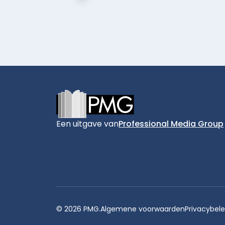
Footer
Een uitgave van
Professional Media Group
© 2026 PMG.
Algemene voorwaarden
Privacybele