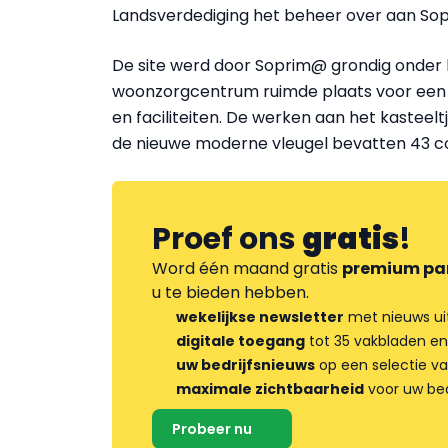
Landsverdediging het beheer over aan So
De site werd door Soprim@ grondig onde
woonzorgcentrum ruimde plaats voor een
en faciliteiten. De werken aan het kasteeltj
de nieuwe moderne vleugel bevatten 43 co
Proef ons
gratis
!
Word één maand gratis
premium pa
u te bieden hebben.
wekelijkse newsletter
met nieuws ui
digitale toegang
tot 35 vakbladen en
uw bedrijfsnieuws
op een selectie v
maximale zichtbaarheid
voor uw bed
Probeer nu