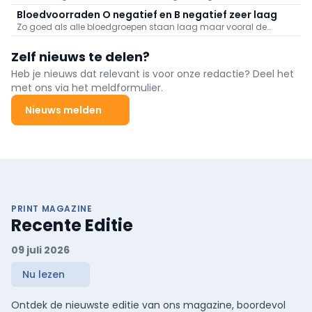
van Volksgezondheid Frank Vandenbroucke (Vooruit).
Bloedvoorraden O negatief en B negatief zeer laag
Zo goed als alle bloedgroepen staan laag maar vooral de
voorraden aan O negatief en B negatief baren zorgen.
Zelf nieuws te delen?
Heb je nieuws dat relevant is voor onze redactie? Deel het
met ons via het meldformulier.
Nieuws melden
PRINT MAGAZINE
Recente Editie
09 juli 2026
Nu lezen
Ontdek de nieuwste editie van ons magazine, boordevol