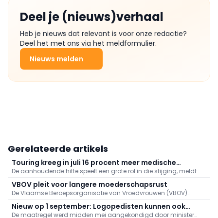
Deel je (nieuws)verhaal
Heb je nieuws dat relevant is voor onze redactie?
Deel het met ons via het meldformulier.
Nieuws melden
Gerelateerde artikels
Touring kreeg in juli 16 procent meer medische
De aanhoudende hitte speelt een grote rol in die stijging, meldt
dossiers binnen: "Hitte speelt grote rol"
Touring. Er kwamen daarnaast veel oproepen binnen naar
VBOV pleit voor langere moederschapsrust
aanleiding van de bosbranden in het zuiden van Europa.
De Vlaamse Beroepsorganisatie van Vroedvrouwen (VBOV)
vraagt de federale overheid om de moederschapsrust uit te
Nieuw op 1 september: Logopedisten kunnen ook
breiden tot minstens zes maanden na de bevalling.
De maatregel werd midden mei aangekondigd door minister
videoconsultaties aanbieden