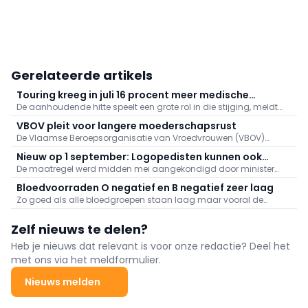
Gerelateerde artikels
Touring kreeg in juli 16 procent meer medische
De aanhoudende hitte speelt een grote rol in die stijging, meldt
dossiers binnen: "Hitte speelt grote rol"
Touring. Er kwamen daarnaast veel oproepen binnen naar
VBOV pleit voor langere moederschapsrust
aanleiding van de bosbranden in het zuiden van Europa.
De Vlaamse Beroepsorganisatie van Vroedvrouwen (VBOV)
vraagt de federale overheid om de moederschapsrust uit te
Nieuw op 1 september: Logopedisten kunnen ook
breiden tot minstens zes maanden na de bevalling.
De maatregel werd midden mei aangekondigd door minister
videoconsultaties aanbieden
van Volksgezondheid Frank Vandenbroucke (Vooruit).
Bloedvoorraden O negatief en B negatief zeer laag
Zo goed als alle bloedgroepen staan laag maar vooral de
voorraden aan O negatief en B negatief baren zorgen.
Zelf nieuws te delen?
Heb je nieuws dat relevant is voor onze redactie? Deel het
met ons via het meldformulier.
Nieuws melden