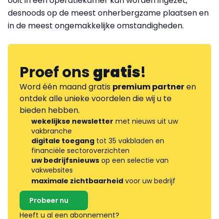
ooit in een operatiekamer kan worden ingezet,
desnoods op de meest onherbergzame plaatsen en
in de meest ongemakkelijke omstandigheden.
Proef ons
gratis
!
Word één maand gratis
premium partner
en
ontdek alle unieke voordelen die wij u te
bieden hebben.
wekelijkse newsletter
met nieuws uit uw
vakbranche
digitale toegang
tot 35 vakbladen en
financiële sectoroverzichten
uw bedrijfsnieuws
op een selectie van
vakwebsites
maximale zichtbaarheid
voor uw bedrijf
Probeer nu
Heeft u al een abonnement?