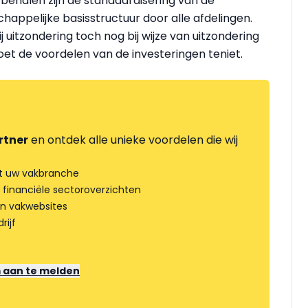
behalen zijn de standaardisering van de
ppelijke basisstructuur door alle afdelingen.
ij uitzondering toch nog bij wijze van uitzondering
et de voordelen van de investeringen teniet.
rtner
en ontdek alle unieke voordelen die wij
t uw vakbranche
 financiële sectoroverzichten
an vakwebsites
rijf
m aan te melden