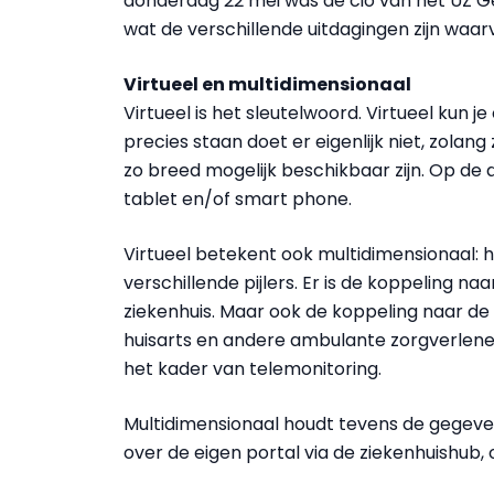
donderdag 22 mei was de cio van het UZ Gent,
wat de verschillende uitdagingen zijn waa
Virtueel en multidimensionaal
Virtueel is het sleutelwoord. Virtueel kun j
precies staan doet er eigenlijk niet, zolan
zo breed mogelijk beschikbaar zijn. Op de 
tablet en/of smart phone.
Virtueel betekent ook multidimensionaal: 
verschillende pijlers. Er is de koppeling n
ziekenhuis. Maar ook de koppeling naar de
huisarts en andere ambulante zorgverleners
het kader van telemonitoring.
Multidimensionaal houdt tevens de gegevens
over de eigen portal via de ziekenhuishub, o