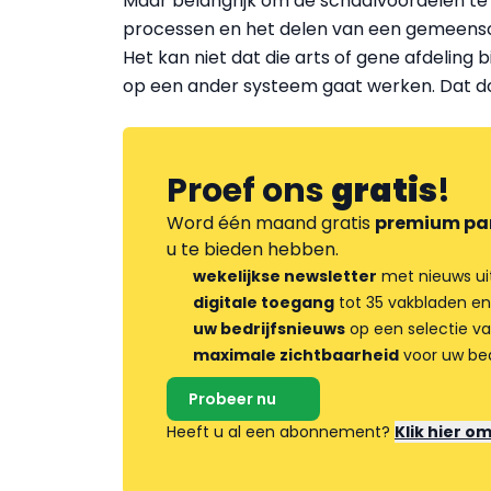
Maar belangrijk om de schaalvoordelen te 
processen en het delen van een gemeenscha
Het kan niet dat die arts of gene afdeling b
op een ander systeem gaat werken. Dat do
Proef ons
gratis
!
Word één maand gratis
premium pa
u te bieden hebben.
wekelijkse newsletter
met nieuws ui
digitale toegang
tot 35 vakbladen en
uw bedrijfsnieuws
op een selectie v
maximale zichtbaarheid
voor uw bed
Probeer nu
Heeft u al een abonnement?
Klik hier o