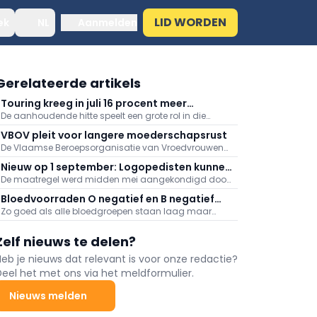
LID WORDEN
ek
NL
Aanmelden
Gerelateerde artikels
Touring kreeg in juli 16 procent meer
De aanhoudende hitte speelt een grote rol in die
medische dossiers binnen: "Hitte speelt
stijging, meldt Touring. Er kwamen daarnaast veel
grote rol"
VBOV pleit voor langere moederschapsrust
oproepen binnen naar aanleiding van de
De Vlaamse Beroepsorganisatie van Vroedvrouwen
bosbranden in het zuiden van Europa.
(VBOV) vraagt de federale overheid om de
Nieuw op 1 september: Logopedisten kunnen
moederschapsrust uit te breiden tot minstens zes
De maatregel werd midden mei aangekondigd door
ook videoconsultaties aanbieden
maanden na de bevalling.
minister van Volksgezondheid Frank Vandenbroucke
Bloedvoorraden O negatief en B negatief
(Vooruit).
Zo goed als alle bloedgroepen staan laag maar
zeer laag
vooral de voorraden aan O negatief en B negatief
baren zorgen.
Zelf nieuws te delen?
Heb je nieuws dat relevant is voor onze redactie?
Deel het met ons via het meldformulier.
Nieuws melden