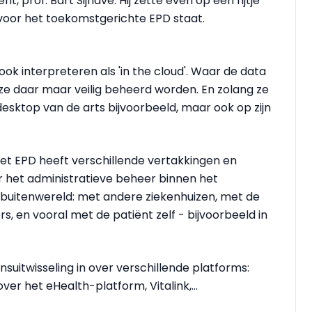
 prof. Bart Sijnave. Hij zette even op een rijtje
rvoor het toekomstgerichte EPD staat.
e ook interpreteren als 'in the cloud'. Waar de data
g ze daar maar veilig beheerd worden. En zolang ze
desktop van de arts bijvoorbeeld, maar ook op zijn
het EPD heeft verschillende vertakkingen en
aar het administratieve beheer binnen het
 buitenwereld: met andere ziekenhuizen, met de
, en vooral met de patiënt zelf - bijvoorbeeld in
uitwisseling in over verschillende platforms:
ver het eHealth-platform, Vitalink,...