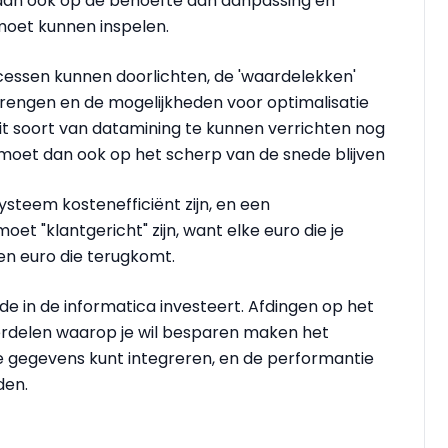
 dan ook op de behoefte aan aanpassing en
moet kunnen inspelen.
essen kunnen doorlichten, de 'waardelekken'
rengen en de mogelijkheden voor optimalisatie
it soort van datamining te kunnen verrichten nog
 moet dan ook op het scherp van de snede blijven
ysteem kostenefficiënt zijn, en een
et "klantgericht" zijn, want elke euro die je
een euro die terugkomt.
de in de informatica investeert. Afdingen op het
derdelen waarop je wil besparen maken het
de gegevens kunt integreren, en de performantie
den.