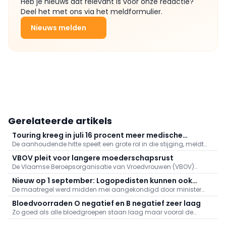
Heb je nieuws dat relevant is voor onze redactie?
Deel het met ons via het meldformulier.
Nieuws melden
Gerelateerde artikels
Touring kreeg in juli 16 procent meer medische
De aanhoudende hitte speelt een grote rol in die stijging, meldt
dossiers binnen: "Hitte speelt grote rol"
Touring. Er kwamen daarnaast veel oproepen binnen naar
VBOV pleit voor langere moederschapsrust
aanleiding van de bosbranden in het zuiden van Europa.
De Vlaamse Beroepsorganisatie van Vroedvrouwen (VBOV)
vraagt de federale overheid om de moederschapsrust uit te
Nieuw op 1 september: Logopedisten kunnen ook
breiden tot minstens zes maanden na de bevalling.
De maatregel werd midden mei aangekondigd door minister
videoconsultaties aanbieden
van Volksgezondheid Frank Vandenbroucke (Vooruit).
Bloedvoorraden O negatief en B negatief zeer laag
Zo goed als alle bloedgroepen staan laag maar vooral de
voorraden aan O negatief en B negatief baren zorgen.