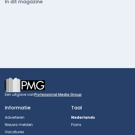
In dit magazine
Footer
Een uitgave van
Professional Media Group
Informatie
Taal
Adverteren
Nederlands
Nieuws melden
Frans
Vacatures