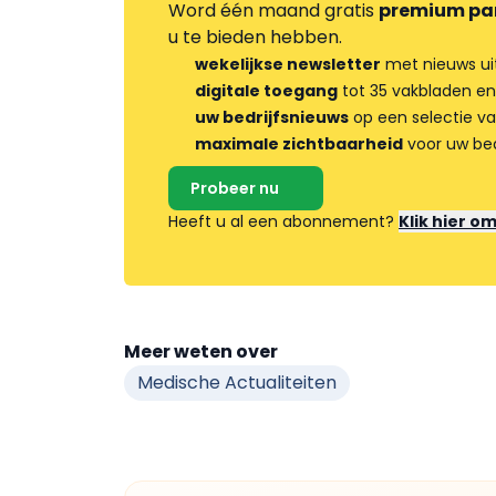
Word één maand gratis
premium pa
u te bieden hebben.
wekelijkse newsletter
met nieuws ui
digitale toegang
tot 35 vakbladen en
uw bedrijfsnieuws
op een selectie v
maximale zichtbaarheid
voor uw bed
Probeer nu
Heeft u al een abonnement?
Klik hier o
Meer weten over
Medische Actualiteiten