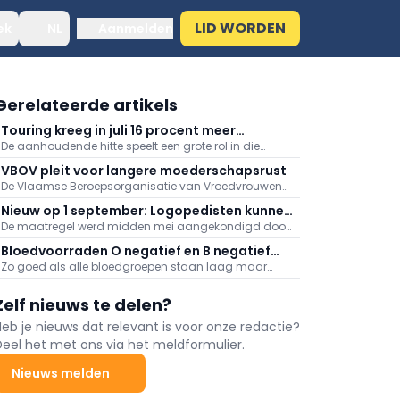
LID WORDEN
ek
NL
Aanmelden
Gerelateerde artikels
Touring kreeg in juli 16 procent meer
De aanhoudende hitte speelt een grote rol in die
medische dossiers binnen: "Hitte speelt
stijging, meldt Touring. Er kwamen daarnaast veel
grote rol"
VBOV pleit voor langere moederschapsrust
oproepen binnen naar aanleiding van de
De Vlaamse Beroepsorganisatie van Vroedvrouwen
bosbranden in het zuiden van Europa.
(VBOV) vraagt de federale overheid om de
Nieuw op 1 september: Logopedisten kunnen
moederschapsrust uit te breiden tot minstens zes
De maatregel werd midden mei aangekondigd door
ook videoconsultaties aanbieden
maanden na de bevalling.
minister van Volksgezondheid Frank Vandenbroucke
Bloedvoorraden O negatief en B negatief
(Vooruit).
Zo goed als alle bloedgroepen staan laag maar
zeer laag
vooral de voorraden aan O negatief en B negatief
baren zorgen.
Zelf nieuws te delen?
Heb je nieuws dat relevant is voor onze redactie?
Deel het met ons via het meldformulier.
Nieuws melden