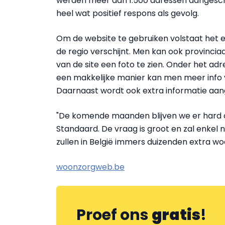
werden meer dan 1.500 adressen aangeschr
heel wat positief respons als gevolg.
Om de website te gebruiken volstaat het 
de regio verschijnt. Men kan ook provincia
van de site een foto te zien. Onder het ad
een makkelijke manier kan men meer info v
Daarnaast wordt ook extra informatie aan
"De komende maanden blijven we er hard op
Standaard. De vraag is groot en zal enkel
zullen in België immers duizenden extra wo
woonzorgweb.be
Proef ons
gratis
!