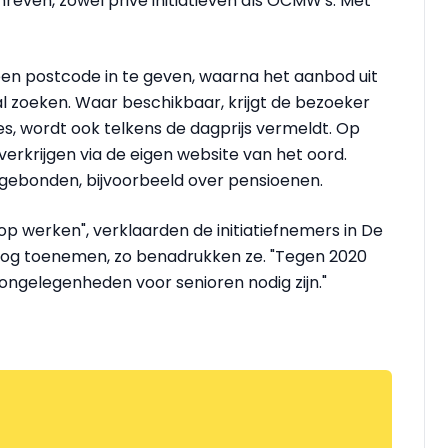
even, zowel privé initiatieven als OCMW's. Met
een postcode in te geven, waarna het aanbod uit
al zoeken. Waar beschikbaar, krijgt de bezoeker
res, wordt ook telkens de dagprijs vermeldt. Op
erkrijgen via de eigen website van het oord.
gebonden, bijvoorbeeld over pensioenen.
 werken", verklaarden de initiatiefnemers in De
 nog toenemen, zo benadrukken ze. "Tegen 2020
ongelegenheden voor senioren nodig zijn."