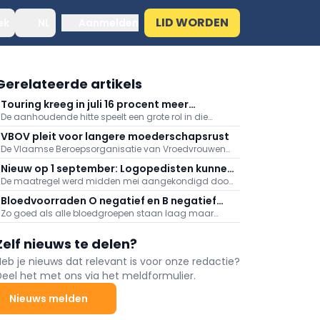
LID WORDEN
ek
NL
Aanmelden
Gerelateerde artikels
Touring kreeg in juli 16 procent meer
De aanhoudende hitte speelt een grote rol in die
medische dossiers binnen: "Hitte speelt
stijging, meldt Touring. Er kwamen daarnaast veel
grote rol"
VBOV pleit voor langere moederschapsrust
oproepen binnen naar aanleiding van de
De Vlaamse Beroepsorganisatie van Vroedvrouwen
bosbranden in het zuiden van Europa.
(VBOV) vraagt de federale overheid om de
Nieuw op 1 september: Logopedisten kunnen
moederschapsrust uit te breiden tot minstens zes
De maatregel werd midden mei aangekondigd door
ook videoconsultaties aanbieden
maanden na de bevalling.
minister van Volksgezondheid Frank Vandenbroucke
Bloedvoorraden O negatief en B negatief
(Vooruit).
Zo goed als alle bloedgroepen staan laag maar
zeer laag
vooral de voorraden aan O negatief en B negatief
baren zorgen.
Zelf nieuws te delen?
Heb je nieuws dat relevant is voor onze redactie?
Deel het met ons via het meldformulier.
Nieuws melden