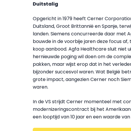
Duitstalig
Opgericht in 1979 heeft Cerner Corporation
Duitsland, Groot Brittannië en Spanje, terw
landen. Siemens concurreerde daar met Agf
bouwde in de voorbije jaren deze focus af, t
koop aanbood. Agfa Healthcare sluit niet
hernieuwde poging wil doen om de comple
pakken, maar wijst erop dat in het verled
bijzonder succesvol waren. Wat België be
grote impact, aangezien Cerner noch Siem
waren.
In de VS strijdt Cerner momenteel met co
modernizeringscontract bij het Amerikaan
een looptijd van 10 jaar en een waarde van 1