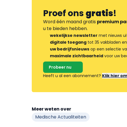
Proef ons
gratis
!
Word één maand gratis
premium pa
u te bieden hebben.
wekelijkse newsletter
met nieuws ui
digitale toegang
tot 35 vakbladen en
uw bedrijfsnieuws
op een selectie v
maximale zichtbaarheid
voor uw bed
Probeer nu
Heeft u al een abonnement?
Klik hier o
Meer weten over
Medische Actualiteiten