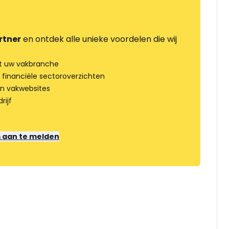
rtner
en ontdek alle unieke voordelen die wij
t uw vakbranche
 financiële sectoroverzichten
an vakwebsites
rijf
m aan te melden