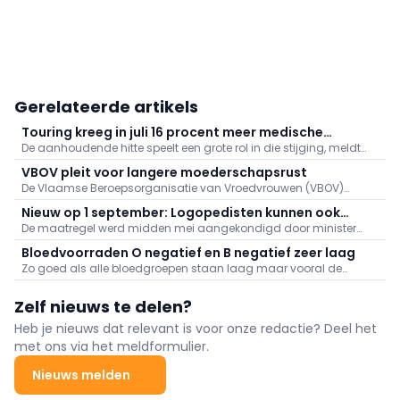
Gerelateerde artikels
Touring kreeg in juli 16 procent meer medische
De aanhoudende hitte speelt een grote rol in die stijging, meldt
dossiers binnen: "Hitte speelt grote rol"
Touring. Er kwamen daarnaast veel oproepen binnen naar
VBOV pleit voor langere moederschapsrust
aanleiding van de bosbranden in het zuiden van Europa.
De Vlaamse Beroepsorganisatie van Vroedvrouwen (VBOV)
vraagt de federale overheid om de moederschapsrust uit te
Nieuw op 1 september: Logopedisten kunnen ook
breiden tot minstens zes maanden na de bevalling.
De maatregel werd midden mei aangekondigd door minister
videoconsultaties aanbieden
van Volksgezondheid Frank Vandenbroucke (Vooruit).
Bloedvoorraden O negatief en B negatief zeer laag
Zo goed als alle bloedgroepen staan laag maar vooral de
voorraden aan O negatief en B negatief baren zorgen.
Zelf nieuws te delen?
Heb je nieuws dat relevant is voor onze redactie? Deel het
met ons via het meldformulier.
Nieuws melden